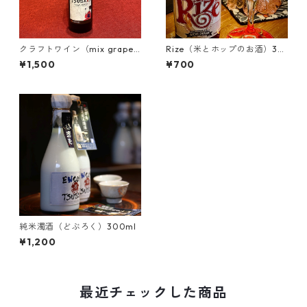
クラフトワイン（mix grape
Rize（米とホップのお酒）33
s）275ml
0ml
¥1,500
¥700
純米濁酒（どぶろく）300ml
¥1,200
最近チェックした商品