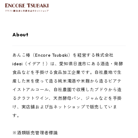
About
あんこ椿（Encore Tsubaki）を経営する株式会社
ideai（イデア！）は、愛知県日進市にある酒造・発酵
食品などを手掛ける食品加工企業です。自社農地で生
産した米を使って造る純米濁酒や米麹から造るビアテ
イストアルコール、自社農園で収穫したブドウから造
るクラフトワイン、天然酵母パン、ジャムなどを手掛
け、実店舗および当ネットショップで販売していま
す。
※酒類販売管理者標識