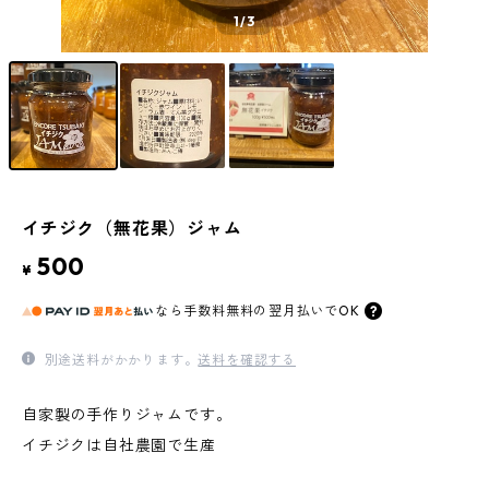
1
/3
イチジク（無花果）ジャム
500
¥
なら
手数料無料の
翌月払いでOK
別途送料がかかります。
送料を確認する
自家製の手作りジャムです。
イチジクは自社農園で生産