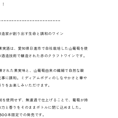
う！
________________________
醸造家が創り出す生命と調和のワイン
の果実酒は、愛知県日進市で自社栽培した山葡萄を使
の酒造技術で醸造された赤のクラフトワインです。
洗練された果実味と、山葡萄由来の繊細で自然な酸
見事に調和。ミディアムボディのしなやかさと華や
香りをお楽しみいただけます。
止剤を使用せず、無濾過で仕上げることで、葡萄が持
命力と香りをそのままボトルに閉じ込めました。
は500本限定での発売です。