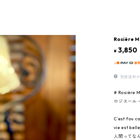
Rosièr
3,850
¥
別途送料が
# Rosière 
ロジエール
C’est fou c
vie est belle
人間ってな