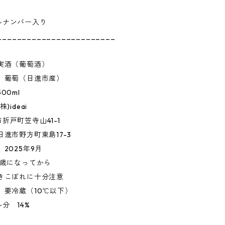
ルナンバー入り
________________________
実酒（葡萄酒）
名 葡萄（日進市産）
00ml
)ideai
折戸町笠寺山41-1
日進市野方町東島17-3
 2025年9月
0歳になってから
吹きこぼれに十分注意
 要冷蔵（10℃以下）
分 14%