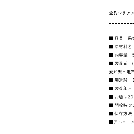
全品シリア
________
■ 品目 果
■ 原材料
■ 内容量 5
■ 製造者 (株
愛知県日進市
■ 製造所 
■ 製造年月
■ お酒は2
■ 開栓時
■ 保存方法
■アルコール