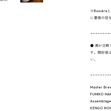
※Rosiè
に薔薇の冠
________
● 澱が沈
す。開封後
い。
________
Master Bre
FUMIKO MA
Assemblage
KENGO NOG