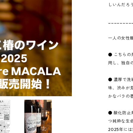
しいんだろ
________
一人の女性
● こちら
用し、独自
● 濃厚で
味、渋みが
かなバラの
● 酸化防
つ純粋な生
2025年に